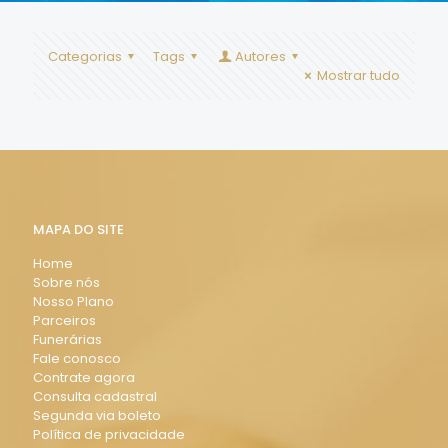
Categorias
Tags
Autores
Mostrar tudo
MAPA DO SITE
Home
Sobre nós
Nosso Plano
Parceiros
Funerárias
Fale conosco
Contrate agora
Consulta cadastral
Segunda via boleto
Política de privacidade