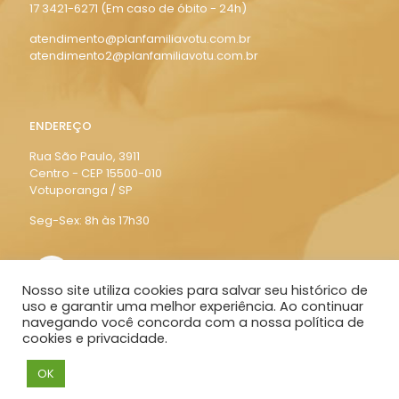
17 3421-6271
(Em caso de óbito - 24h)
atendimento@planfamiliavotu.com.br
atendimento2@planfamiliavotu.com.br
ENDEREÇO
Rua São Paulo, 3911
Centro - CEP 15500-010
Votuporanga / SP
Seg-Sex: 8h às 17h30
Nosso site utiliza cookies para salvar seu histórico de
uso e garantir uma melhor experiência. Ao continuar
navegando você concorda com a nossa política de
cookies e privacidade.
© 2021 Planfamília - Todos os direitos reservados.
OK
Desenvolvido por
Delalibera
.