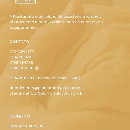
A Planfamília é um plano de assistência familiar,
atendimento funeral, auxílio funeral e locação de
equipamentos.
CONTATO
17 3422-2877
17 3421-1495
17 98131-1286
17 98181-0343
17 3421-6271
(Em caso de óbito - 24h)
atendimento@planfamiliavotu.com.br
atendimento2@planfamiliavotu.com.br
ENDEREÇO
Rua São Paulo, 3911